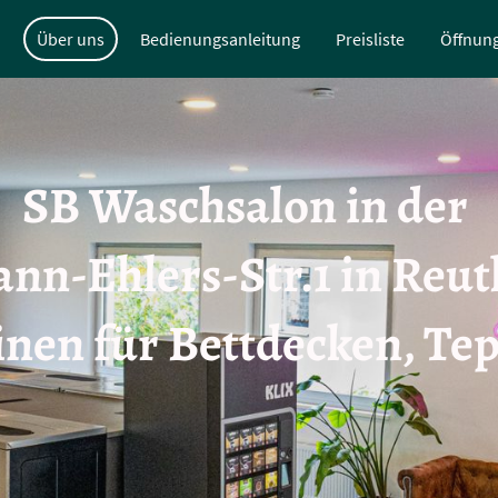
Über uns
Bedienungsanleitung
Preisliste
Öffnung
SB Waschsalon in der
nn-Ehlers-Str.1 in Reut
nen für Bettdecken, Te