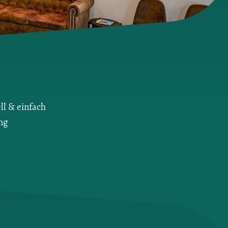
ll & einfach
ng